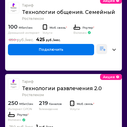
Акция
Тариф
Технологии общения. Семейный
Ростелеком
100
Моб. связь
*
Роутер
*
Домашний интернет
Включен
Услуги
425
850
Подключить
Акция
Тариф
Технологии развлечения 2.0
Ростелеком
250
219
Каналов
Моб. связь
*
Интернет GPON
Телевидение
Услуги
Роутер
*
Включен
1
750