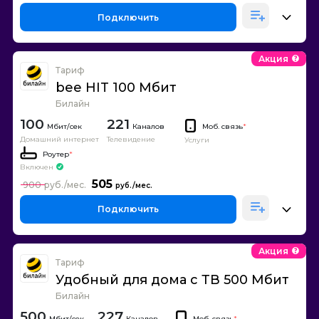
Подключить
Акция
Тариф
bee HIT 100 Мбит
Билайн
100
221
Каналов
Моб. связь
*
Домашний интернет
Телевидение
Услуги
Роутер
*
Включен
505
900
Подключить
Акция
Тариф
Удобный для дома с ТВ 500 Мбит
Билайн
500
227
Каналов
Моб. связь
*