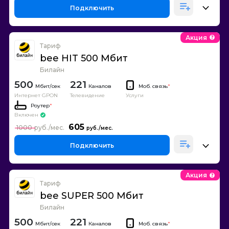
Подключить
Акция
Тариф
bee HIT 500 Мбит
Билайн
500
221
Каналов
Моб. связь
*
Интернет GPON
Телевидение
Услуги
Роутер
*
Включен
605
1000
Подключить
Акция
Тариф
bee SUPER 500 Мбит
Билайн
500
221
Каналов
Моб. связь
*