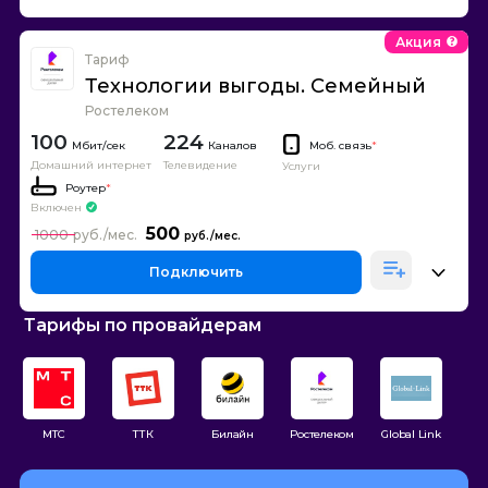
Акция
Тариф
Технологии выгоды. Семейный
Ростелеком
100
224
Каналов
Моб. связь
*
Домашний интернет
Телевидение
Услуги
Роутер
*
Включен
500
1000
Подключить
Тарифы по провайдерам
МТС
ТТК
Билайн
Ростелеком
Global Link
М