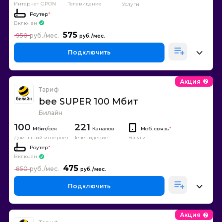
Интернет GPON
Телевидение
Услуги
Роутер
*
Включен
575
950
Подключить
Акция
Тариф
bee SUPER 100 Мбит
Билайн
100
221
Каналов
Моб. связь
*
Домашний интернет
Телевидение
Услуги
Роутер
*
Включен
475
850
Подключить
Акция