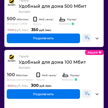
Тариф
Удобный для дома 500 Мбит
Билайн
500
Моб. связь
*
Роутер
*
Интернет GPON
Включен
Услуги
350
700
Подключить
Акция
Тариф
Удобный для дома 100 Мбит
Билайн
100
Моб. связь
*
Роутер
*
Домашний интернет
Включен
Услуги
300
600
Подключить