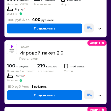
Интернет GPON
Телевидение
Услуги
Роутер
*
Включен
400
800
Подключить
Акция
Тариф
Игровой пакет 2.0
Ростелеком
100
219
Каналов
Моб. связь
*
Домашний интернет
Телевидение
Услуги
Роутер
*
Включен
1
1150
Подключить
Акция