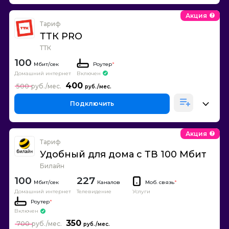
Акция
Тариф
ТТК PRO
ТТК
100
Роутер
*
Домашний интернет
Включен
400
500
Подключить
Акция
Тариф
Удобный для дома с ТВ 100 Мбит
Билайн
100
227
Каналов
Моб. связь
*
Домашний интернет
Телевидение
Услуги
Роутер
*
Включен
350
700