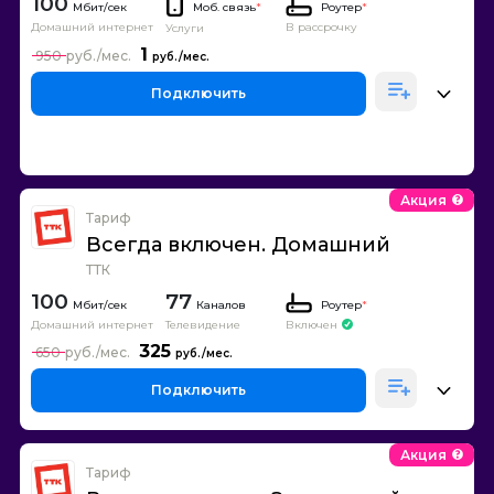
100
Моб. связь
*
Роутер
*
Домашний интернет
В рассрочку
Услуги
1
950
Подключить
Акция
Тариф
Всегда включен. Домашний
ТТК
100
77
Каналов
Роутер
*
Домашний интернет
Телевидение
Включен
325
650
Подключить
Акция
Тариф