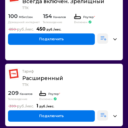
Всегда включен. Зрелищный
ТТК
100
154
Каналов
Роутер
*
Домашний интернет
Телевидение
Включен
450
850
Подключить
Тариф
Расширенный
ТТК
209
Каналов
Роутер
*
Телевидение
Включен
1
399
Подключить