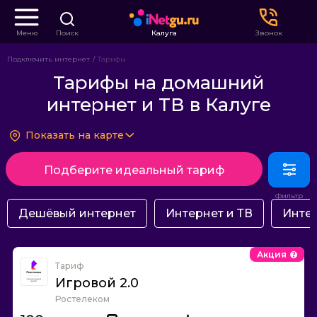
Меню
Поиск
Калуга
Звонок
Подключить интернет
Тарифы
Тарифы на домашний
интернет и ТВ в Калуге
Показать на карте
Подберите идеальный тариф
Дешёвый интернет
Интернет и ТВ
Интер
Акция
Тариф
Игровой 2.0
Ростелеком