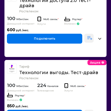
Технологии доступа 2.0 Тест-
драйв
Ростелеком
100
Моб. связь
*
Роутер
*
Домашний интернет
Включен
Услуги
600
Подключить
Акция
Тариф
Технологии выгоды. Тест-драйв
Ростелеком
100
224
Каналов
Моб. связь
*
Домашний интернет
Телевидение
Услуги
Роутер
*
Включен
850