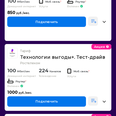
100
Моб. связь
*
Роутер
*
Домашний интернет
Включен
Услуги
850
Подключить
Акция
Тариф
Технологии выгоды+. Тест-драйв
Ростелеком
100
224
Каналов
Моб. связь
*
Домашний интернет
Телевидение
Услуги
Роутер
*
Включен
1000
Подключить