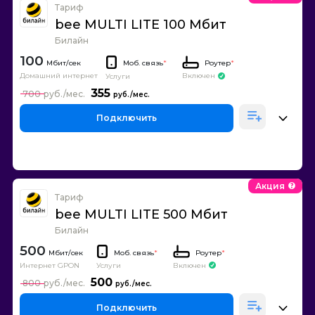
Тариф
bee MULTI LITE 100 Мбит
Билайн
100
Моб. связь
*
Роутер
*
Домашний интернет
Включен
Услуги
355
700
Подключить
Акция
Тариф
bee MULTI LITE 500 Мбит
Билайн
500
Моб. связь
*
Роутер
*
Интернет GPON
Включен
Услуги
500
800
Подключить