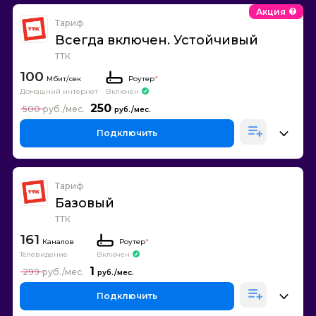
Акция
Тариф
Всегда включен. Устойчивый
ТТК
100
Роутер
*
Домашний интернет
Включен
250
500
Подключить
Тариф
Базовый
ТТК
161
Каналов
Роутер
*
Телевидение
Включен
1
299
Подключить