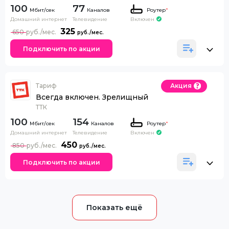
100
77
Каналов
Роутер
*
Домашний интернет
Телевидение
Включен
325
650
Подключить по акции
Тариф
Акция
Всегда включен. Зрелищный
ТТК
100
154
Каналов
Роутер
*
Домашний интернет
Телевидение
Включен
450
850
Подключить по акции