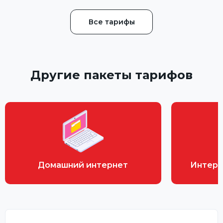
Все тарифы
Другие пакеты тарифов
Домашний интернет
Интерн