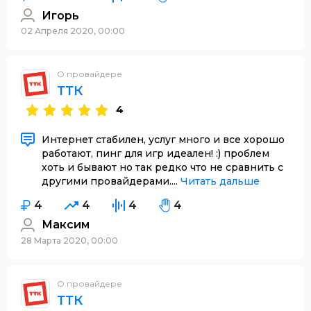
Игорь
02 Апреля 2020, 00:00
О провайдере
ТТК
4
Интернет стабилен, услуг много и все хорошо
работают, пинг для игр идеален! :) проблем
хоть и бывают но так редко что не сравнить с
другими провайдерами....
Читать дальше
4
4
4
4
Максим
28 Марта 2020, 00:00
О провайдере
ТТК